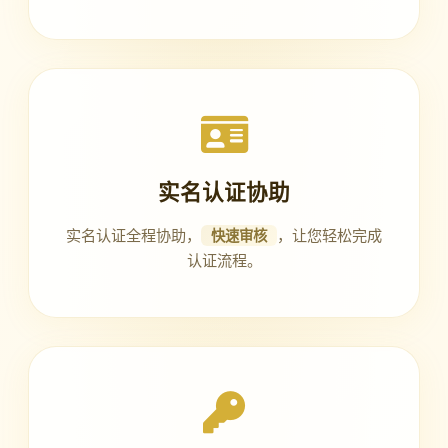
实名认证协助
实名认证全程协助，
，让您轻松完成
快速审核
认证流程。