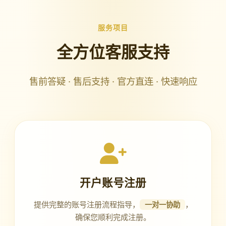
服务项目
全方位客服支持
售前答疑 · 售后支持 · 官方直连 · 快速响应
开户账号注册
提供完整的账号注册流程指导，
，
一对一协助
确保您顺利完成注册。