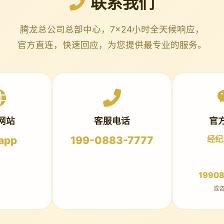
联系我们
腾龙总公司总部中心，7×24小时全天候响应，
官方直连，快速回应，为您提供最专业的服务。
网站
客服电话
官
app
199-0883-7777
经纪
1990
或