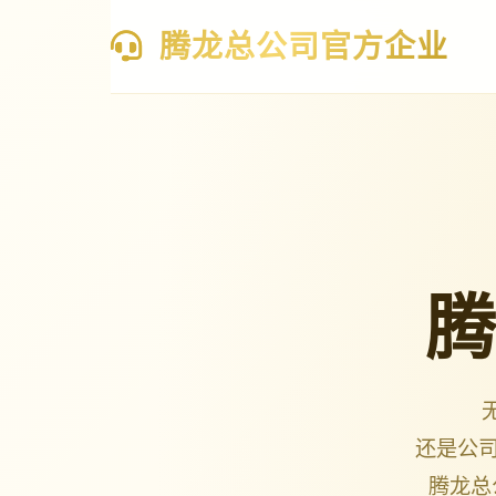
腾龙总公司官方企业
腾
还是公司
腾龙总