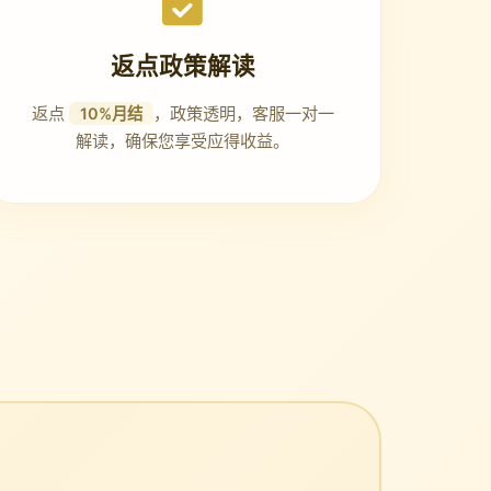
返点政策解读
返点
，政策透明，客服一对一
10%月结
解读，确保您享受应得收益。