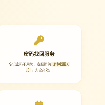
密码找回服务
忘记密码不用愁，客服提供
多种找回方
，安全高效。
式