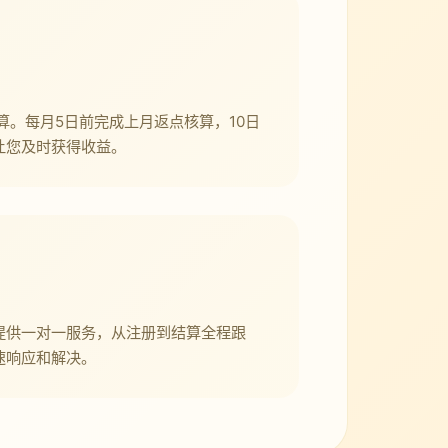
算。每月5日前完成上月返点核算，10日
让您及时获得收益。
提供一对一服务，从注册到结算全程跟
速响应和解决。