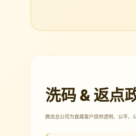
洗码 & 返
腾龙总公司为直属客户提供透明、公平、