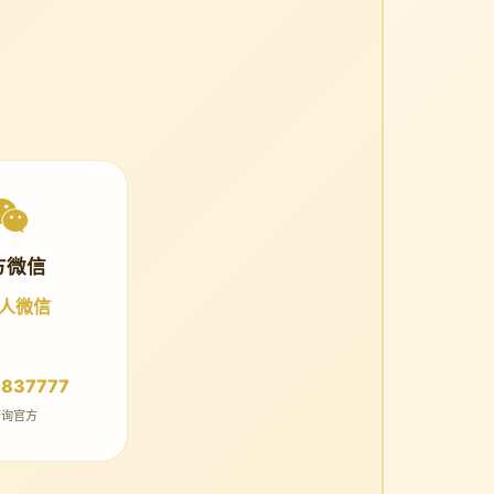
方微信
人微信
8837777
咨询官方