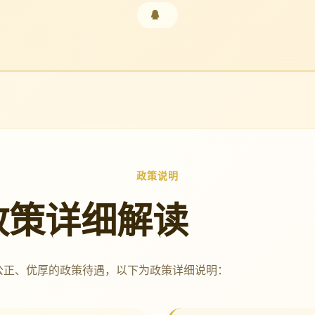
政策说明
点政策详细解读
公正、优厚的政策待遇，以下为政策详细说明：