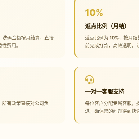
10%
返点比例（月结）
。洗码金额按月结算，直接
返点比例为
10%
，按月结
隐性费用。
前完成打款，高效透明，
一对一客服支持
，所有政策直接对公司负
每位客户分配专属客服，
进，确保您的问题得到快